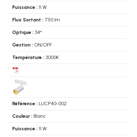
11 W
750 lm
34°
ON/OFF
3000K
LUCP40-002
Blanc
11 W