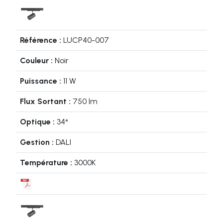
LUCP40-007
Noir
11 W
750 lm
34°
DALI
3000K