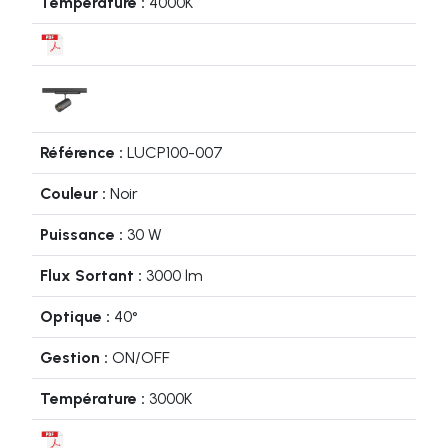
4000K
LUCP100-007
Noir
30 W
3000 lm
40°
ON/OFF
3000K