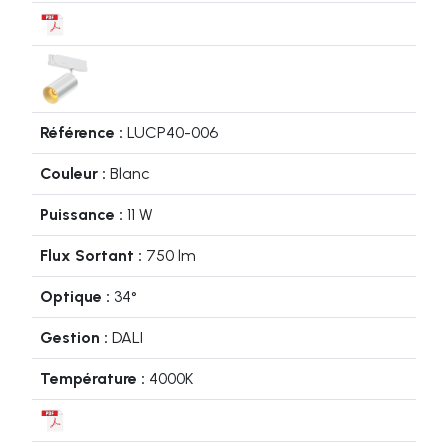
LUCP40-006
Blanc
11 W
750 lm
34°
DALI
4000K