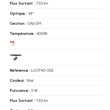
750 lm
34°
ON/OFF
4000K
LUCP40-003
Noir
11 W
750 lm