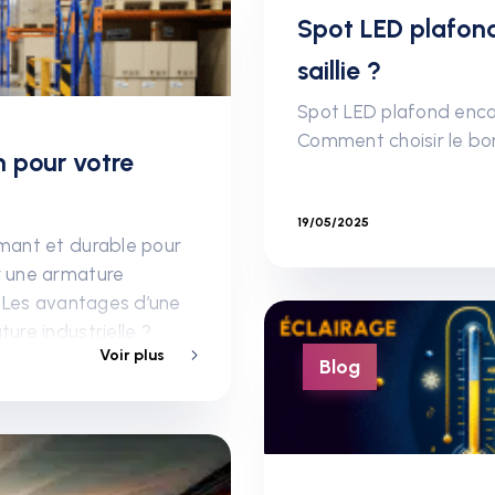
Spot LED plafond 
saillie ?
Spot LED plafond encast
Comment choisir le bo
n pour votre
19/05/2025
rmant et durable pour
ir une armature
 ? Les avantages d’une
ture industrielle ?
Voir plus
elle ? Nos armatures
Blog