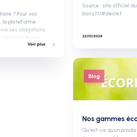
Source : site officiel 
bacs.fr/#decret
iaire ? Pour vos
, la plateforme
vre ses obligations
22/10/2024
.fr/#/public/home
Voir plus
Blog
Nos gammes éco
Qu’est-ce qu’un prod