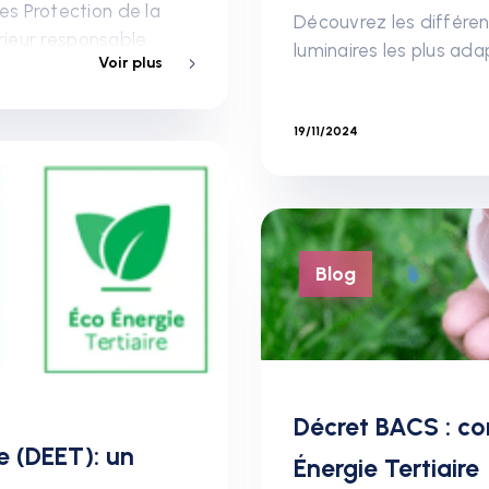
s Protection de la
Découvrez les différent
érieur responsable
luminaires les plus ad
Voir plus
xtérieur de vos
19/11/2024
Blog
Décret BACS : co
re (DEET): un
Énergie Tertiaire