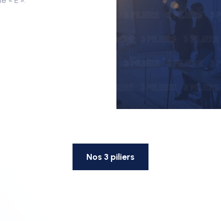
e « E »:
Nos 3 piliers