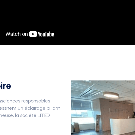
ire
nsciences responsables
essitent un éclairage alliant
mineuse, la société LITED