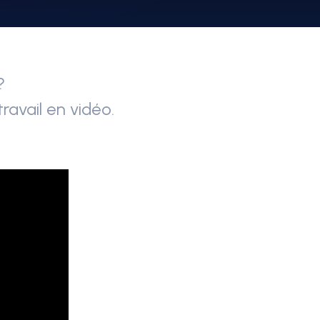
?
avail en vidéo.