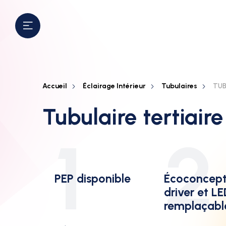
Accueil
Éclairage Intérieur
Tubulaires
TUBI
Tubulaire tertiair
1
2
PEP disponible
Écoconcept
driver et L
remplaçabl