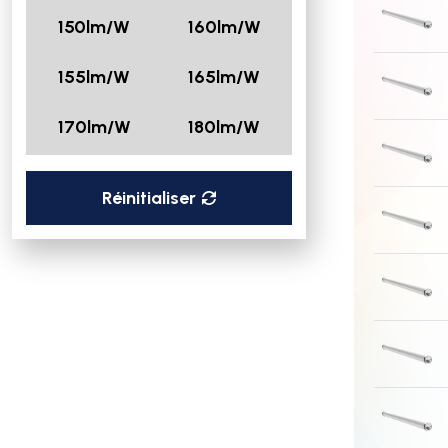
150lm/W
160lm/W
155lm/W
165lm/W
170lm/W
180lm/W
Réinitialiser