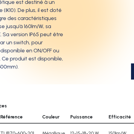
tique est destiné à un
 (IK10). De plus, il est doté
gre des caractéristiques
e jusqu’à 160lm/W, sa
E. Sa version IP65 peut être
ar un switch, pour
 disponible en ON/OFF ou
 Ce produit est disponible,
1500mm).
nces
Référence
Couleur
Puissance
Efficacité
TUB70-600-201
Métallique
12-15-18-20 W
150lm/W