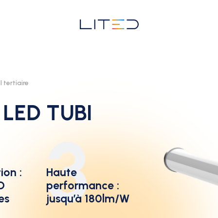
 tertiaire
e LED TUBI
3
ion :
Haute
ED
performance :
es
jusqu’à 180lm/W