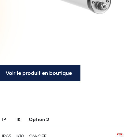
Voir le produit en boutique
IP
IK
Option 2
IP65
IK10
ON/OFF