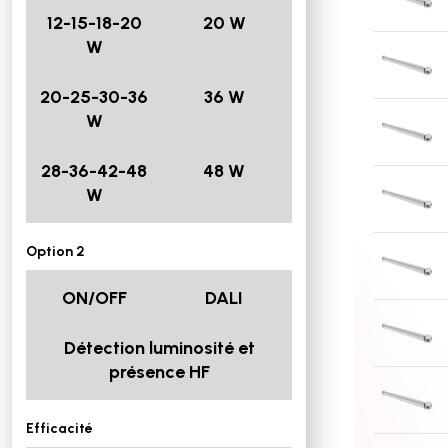
12-15-18-20
20 W
W
20-25-30-36
36 W
W
28-36-42-48
48 W
W
Option 2
ON/OFF
DALI
Détection luminosité et
présence HF
Efficacité