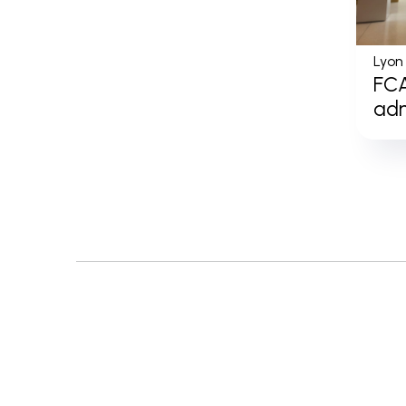
Lyon
FCA
adm