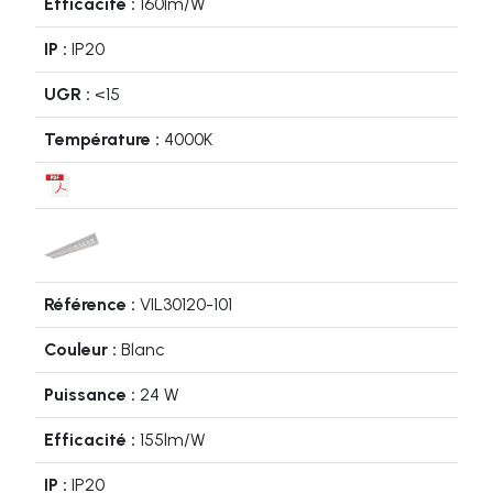
160lm/W
IP20
<15
4000K
VIL30120-101
Blanc
24 W
155lm/W
IP20