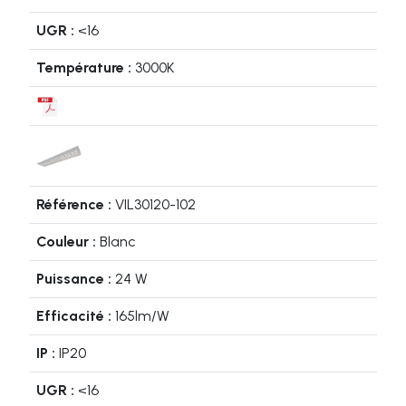
<16
3000K
VIL30120-102
Blanc
24 W
165lm/W
IP20
<16