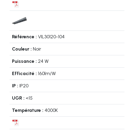
VIL30120-104
Noir
24 W
160lm/W
IP20
<15
4000K