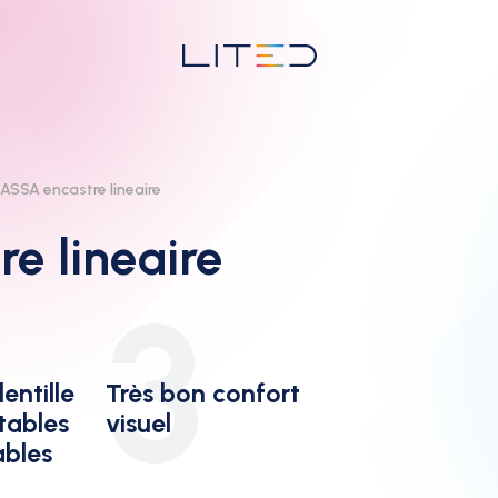
SSA encastre lineaire
e lineaire
3
entille
Très bon confort
tables
visuel
ables