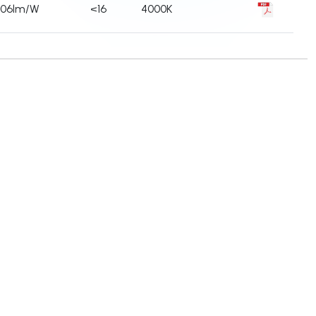
106lm/W
<16
4000K