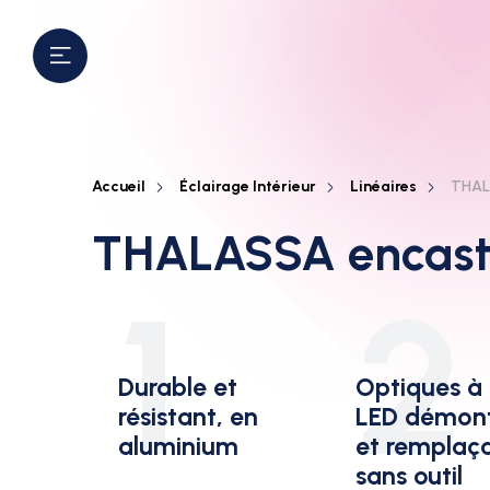
Accueil
Éclairage Intérieur
Linéaires
THALA
THALASSA encastr
1
2
Durable et
Optiques à l
résistant, en
LED démon
aluminium
et remplaç
sans outil