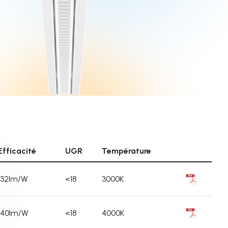
Efficacité
UGR
Température
132lm/W
<18
3000K
140lm/W
<18
4000K