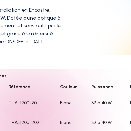
tallation en Encastre.
m/W. Dotée d’une optique à
ement et sans outil, par le
et grâce à sa diversité
 en ON/OFF ou DALI.
nces
Référence
Couleur
Puissance
THAL1200-201
Blanc
32 à 40 W
THAL1200-202
Blanc
32 à 40 W