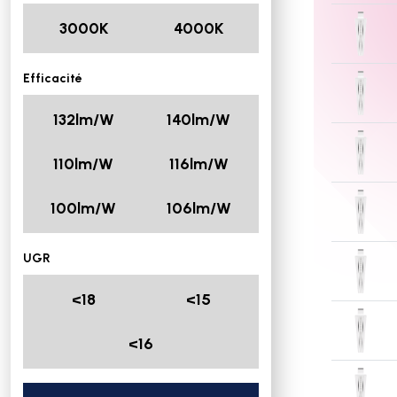
3000K
4000K
Efficacité
132lm/W
140lm/W
110lm/W
116lm/W
100lm/W
106lm/W
UGR
<18
<15
<16