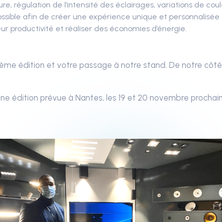
e, régulation de l’intensité des éclairages, variations de co
ssible afin de créer une expérience unique et personnalisée
leur productivité et réaliser des économies d’énergie.
ème édition et votre passage à notre stand. De notre côté
ne édition prévue à Nantes, les 19 et 20 novembre prochain