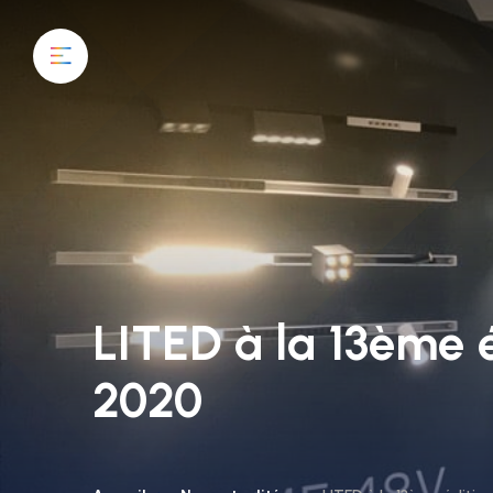
LITED à la 13ème
2020