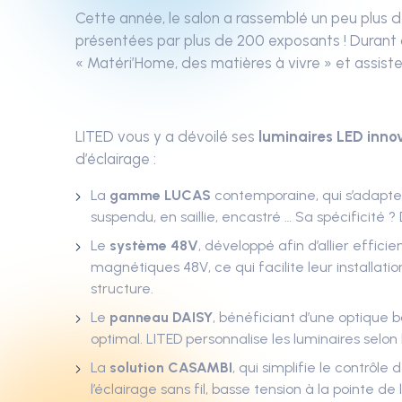
Cette année, le salon a rassemblé un peu plus d
présentées par plus de 200 exposants ! Durant c
« Matéri’Home, des matières à vivre » et assist
LITED vous y a dévoilé ses
luminaires LED inn
d’éclairage :
La
gamme LUCAS
contemporaine, qui s’adapte à
suspendu, en saillie, encastré … Sa spécificité
Le
système 48V
, développé afin d’allier effic
magnétiques 48V, ce qui facilite leur installat
structure.
Le
panneau DAISY
, bénéficiant d’une optique 
optimal. LITED personnalise les luminaires selon
La
solution CASAMBI
, qui simplifie le contrôl
l’éclairage sans fil, basse tension à la pointe d