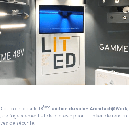
ème
0 derniers pour la
13
édition du salon Architect@Work
e
, de l’agencement et de la prescription … Un lieu de renc
ives de sécurité.