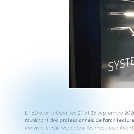
LITED était présent les 24 et 25 septembre 202
réunissant des
professionnels de l’architectur
convivial et sûr, respectant les mesures prévent