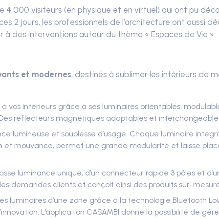
e 4 000 visiteurs (en physique et en virtuel) qui ont pu dé
es 2 jours, les professionnels de l’architecture ont aussi
er à des interventions autour du thème « Espaces de Vie ».
ovants et modernes
, destinés à sublimer les intérieurs de m
 vos intérieurs grâce à ses luminaires orientables, modulables
 ? Des réflecteurs magnétiques adaptables et interchangeables
ience lumineuse et souplesse d’usage. Chaque luminaire intégra
ion et mouvance, permet une grande modularité et laisse place
basse luminance unique, d’un connecteur rapide 3 pôles et d’un
 les demandes clients et conçoit ainsi des produits sur-mesure
e des luminaires d’une zone grâce à la technologie Bluetooth L
e l’innovation. L’application CASAMBI donne la possibilité de gé