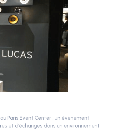
, au Paris Event Center ; un évènement
ontres et d’échanges dans un environnement