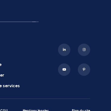
e
er
e services
CGU
Mentions légales
Plan du site