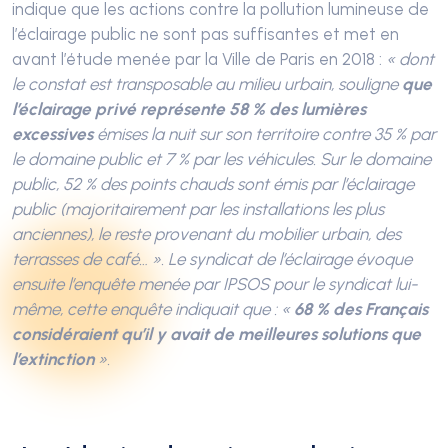
indique que les actions contre la pollution lumineuse de
l’éclairage public ne sont pas suffisantes et met en
avant l’étude menée par la Ville de Paris en 2018 :
« dont
le constat est transposable au milieu urbain, souligne
que
l’éclairage privé représente 58 % des lumières
excessives
émises la nuit sur son territoire contre 35 % par
le domaine public et 7 % par les véhicules. Sur le domaine
public, 52 % des points chauds sont émis par l’éclairage
public (majoritairement par les installations les plus
anciennes), le reste provenant du mobilier urbain, des
terrasses de café… ». Le syndicat de l’éclairage évoque
ensuite l’enquête menée par IPSOS pour le syndicat lui-
même, cette enquête indiquait que : «
68 % des Français
considéraient qu’il y avait de meilleures solutions que
l’extinction
».