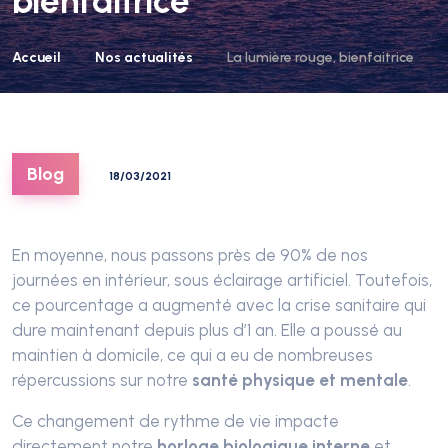
bienfaitrice
Accueil
Nos actualités
La lumière rouge, bienfaitrice
Blog
18/03/2021
En moyenne, nous passons près de 90% de nos
journées
en intérieur
, sous éclairage artificiel
. Toutefois,
ce pourcentage a augmenté avec
la crise sanitaire
qui
dure maintenant depuis plus d’1 an. Elle
a poussé
au
maintien à domicile, ce qui a eu de nombreuses
répercussions sur notre
santé physique et mentale
.
Ce changement
de
rythme de vie
impacte
directement notre
horloge biologique interne
et